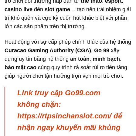
trò chơi đổi thưởng hấp dẫn từ
thể thao
,
esport
,
casino live
đến
slot game
… tạo nên trải nhiệm giải
trí khó quên và cực kỳ cuốn hút khác biệt với phần
lớn các sản phẩm trên thị trường.
Hoạt động với sự cấp phép chính thức của hệ thống
Curacao Gaming Authority (CGA)
,
Go 99
xây
dựng uy tín bằng hệ thống
an toàn
,
minh bạch
,
bảo mật cao
cùng quy trình rà soát rủi ro tiền tàng
giúp người chơi tận hưởng trọn vẹn mọi trò chơi.
Link truy cập Go99.com
không chặn:
https://rtpsinchanslot.com/
để
nhận ngay khuyến mãi khủng