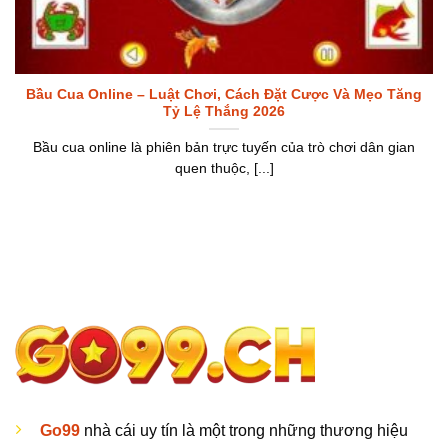
Bầu Cua Online – Luật Chơi, Cách Đặt Cược Và Mẹo Tăng
Tỷ Lệ Thắng 2026
Bầu cua online là phiên bản trực tuyến của trò chơi dân gian
quen thuộc, [...]
Go99
nhà cái uy tín là một trong những thương hiệu