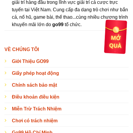
giải trí hàng đầu trong lĩnh vực giải trí cá cược trực
tuyến tại Việt Nam. Cung cấp đa dạng trò chơi như bắn
cá, nổ hũ, game bài, thể thao...cùng nhiều chương trình
khuyến mãi lớn do
go99
tổ chức.
VỀ CHÚNG TÔI
Giới Thiệu GO99
Giấy phép hoạt động
Chính sách bảo mật
Điều khoản điều kiện
Miễn Trừ Trách Nhiệm
Chơi có trách nhiệm
Go99 Hồ Chí Minh