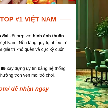
TOP #1 VIỆT NAM
n đại
kết hợp với
hình ảnh thuần
Việt Nam. Nền tảng quy tụ nhiều trò
m giải trí khó quên và cực kỳ cuốn
 99
xây dựng uy tín bằng hệ thống
n hưởng trọn vẹn mọi trò chơi.
com/
để nhận ngay