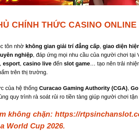
HỦ CHÍNH THỨC CASINO ONLINE 
ộc tôn nhờ
không gian giải trí đẳng cấp
,
giao diện hiệ
huyên nghiệp
, đáp ứng mọi nhu cầu của người chơi tại 
,
esport
,
casino live
đến
slot game
… tạo nên trải nhiệ
hẩm trên thị trường.
ức của hệ thống
Curacao Gaming Authority (CGA)
,
Go
ng quy trình rà soát rủi ro tiền tàng giúp người chơi tậ
om không chặn:
https://rtpsinchanslot.
ùa
World Cup 2026
.