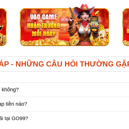
ĐÁP - NHỮNG CÂU HỎI THƯỜNG GẶ
m không?
p tiền nào?
ãi tại GO99?