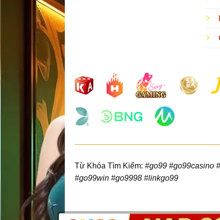
Từ Khóa Tìm Kiếm:
#go99 #go99casino 
#go99win #go9998 #linkgo99