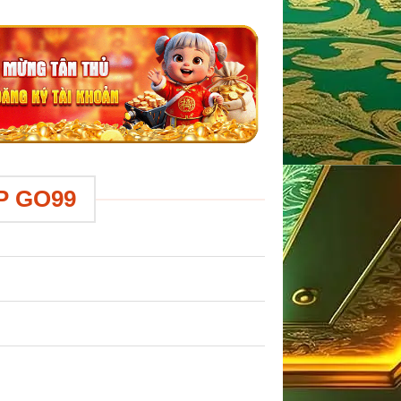
P GO99