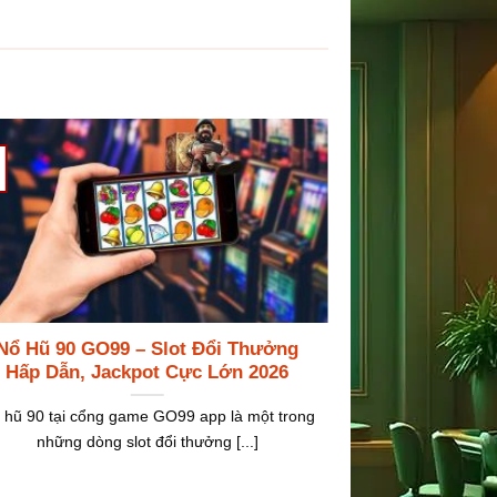
21
Th1
Nổ Hũ 90 GO99 – Slot Đổi Thưởng
App Bắn Cá
Hấp Dẫn, Jackpot Cực Lớn 2026
Miễ
 hũ 90 tại cổng game GO99 app là một trong
App bắn cá Go
những dòng slot đổi thưởng [...]
những dòng