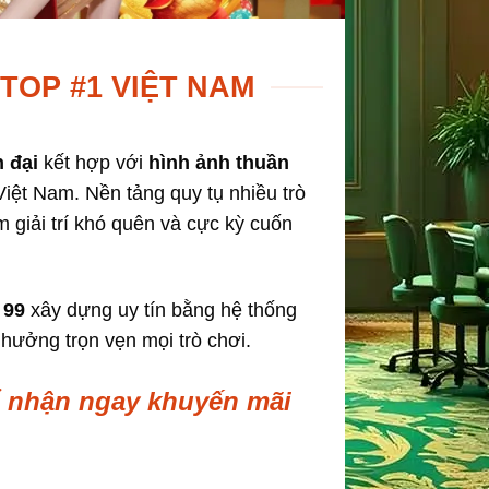
TOP #1 VIỆT NAM
n đại
kết hợp với
hình ảnh thuần
Việt Nam. Nền tảng quy tụ nhiều trò
m giải trí khó quên và cực kỳ cuốn
 99
xây dựng uy tín bằng hệ thống
n hưởng trọn vẹn mọi trò chơi.
 nhận ngay khuyến mãi