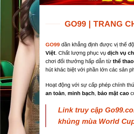
GO99 | TRANG C
GO99
dần khẳng định được vị thế đ
Việt
. Chất lượng phục vụ
dịch vụ c
chơi đổi thưởng hấp dẫn từ
thể thao
hút khác biệt với phần lớn các sản p
Hoạt động với sự cấp phép chính th
an toàn
,
minh bạch
,
bảo mật cao
cù
Link truy cập Go99.c
khủng mùa
World Cup