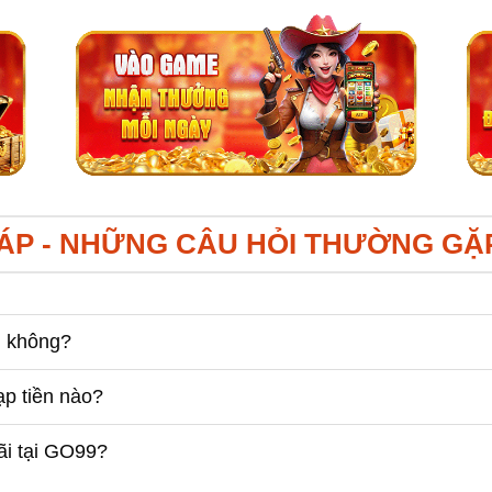
ĐÁP - NHỮNG CÂU HỎI THƯỜNG GẶ
m không?
p tiền nào?
ãi tại GO99?