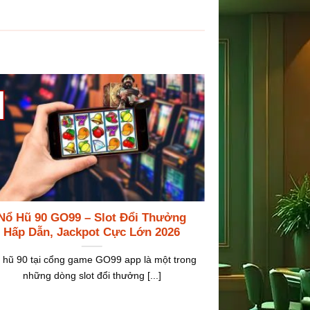
21
Th1
Nổ Hũ 90 GO99 – Slot Đổi Thưởng
App Bắn Cá
Hấp Dẫn, Jackpot Cực Lớn 2026
Miễ
 hũ 90 tại cổng game GO99 app là một trong
App bắn cá Go
những dòng slot đổi thưởng [...]
những dòng