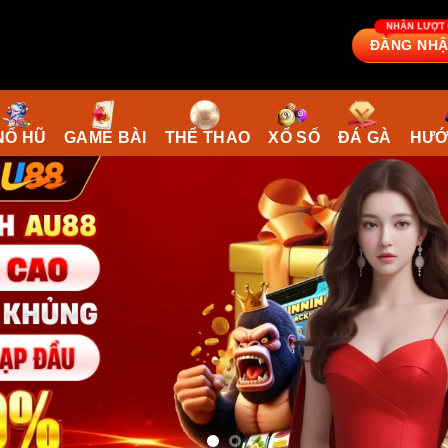
ĐĂNG NH
NỔ HŨ
GAME BÀI
THỂ THAO
XỔ SỐ
ĐÁ GÀ
HƯỚ