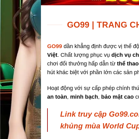
GO99 | TRANG C
GO99
dần khẳng định được vị thế đ
Việt
. Chất lượng phục vụ
dịch vụ c
chơi đổi thưởng hấp dẫn từ
thể thao
hút khác biệt với phần lớn các sản p
Hoạt động với sự cấp phép chính th
an toàn
,
minh bạch
,
bảo mật cao
cù
Link truy cập Go99.c
khủng mùa
World Cup