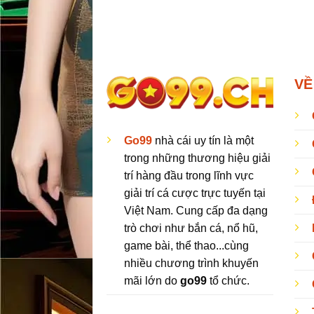
VỀ
Go99
nhà cái uy tín là một
trong những thương hiệu giải
trí hàng đầu trong lĩnh vực
giải trí cá cược trực tuyến tại
Việt Nam. Cung cấp đa dạng
trò chơi như bắn cá, nổ hũ,
game bài, thể thao...cùng
nhiều chương trình khuyến
mãi lớn do
go99
tổ chức.