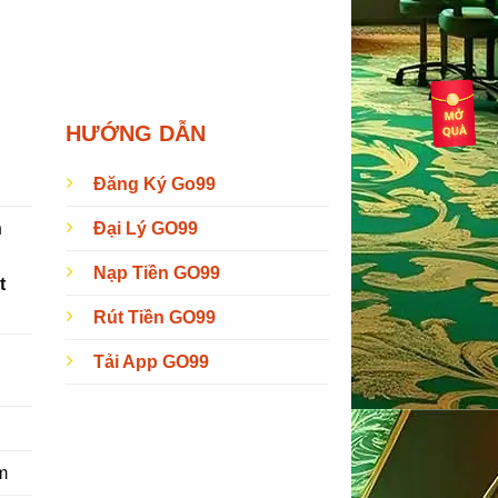
HƯỚNG DẪN
Đăng Ký Go99
n
Đại Lý GO99
Nạp Tiền GO99
t
Rút Tiền GO99
Tải App GO99
m