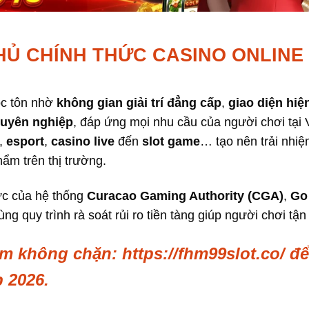
HỦ CHÍNH THỨC CASINO ONLINE 
ộc tôn nhờ
không gian giải trí đẳng cấp
,
giao diện hiệ
huyên nghiệp
, đáp ứng mọi nhu cầu của người chơi tại 
,
esport
,
casino live
đến
slot game
… tạo nên trải nhiệ
hẩm trên thị trường.
ức của hệ thống
Curacao Gaming Authority (CGA)
,
Go
ng quy trình rà soát rủi ro tiền tàng giúp người chơi tậ
om không chặn:
https://fhm99slot.co/
để
 2026
.