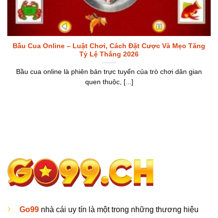
Bầu Cua Online – Luật Chơi, Cách Đặt Cược Và Mẹo Tăng
Tỷ Lệ Thắng 2026
Bầu cua online là phiên bản trực tuyến của trò chơi dân gian
quen thuộc, [...]
Go99
nhà cái uy tín là một trong những thương hiệu