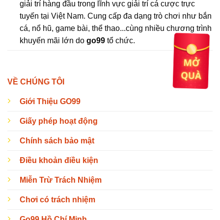
giải trí hàng đầu trong lĩnh vực giải trí cá cược trực
tuyến tại Việt Nam. Cung cấp đa dạng trò chơi như bắn
cá, nổ hũ, game bài, thể thao...cùng nhiều chương trình
khuyến mãi lớn do
go99
tổ chức.
VỀ CHÚNG TÔI
Giới Thiệu GO99
Giấy phép hoạt động
Chính sách bảo mật
Điều khoản điều kiện
Miễn Trừ Trách Nhiệm
Chơi có trách nhiệm
Go99 Hồ Chí Minh