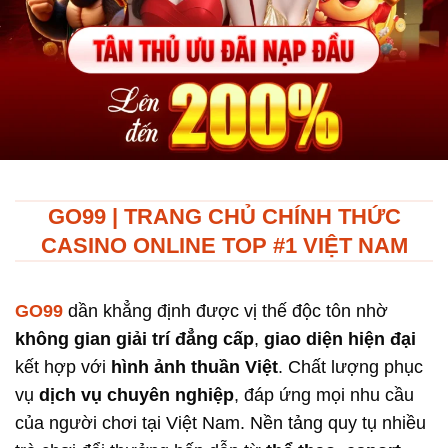
GO99 | TRANG CHỦ CHÍNH THỨC
CASINO ONLINE TOP #1 VIỆT NAM
GO99
dần khẳng định được vị thế độc tôn nhờ
không gian giải trí đẳng cấp
,
giao diện hiện đại
kết hợp với
hình ảnh thuần Việt
. Chất lượng phục
vụ
dịch vụ chuyên nghiệp
, đáp ứng mọi nhu cầu
của người chơi tại Việt Nam. Nền tảng quy tụ nhiều