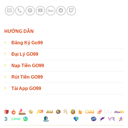
HƯỚNG DẪN
Đăng Ký Go99
Đại Lý GO99
Nạp Tiền GO99
Rút Tiền GO99
Tải App GO99